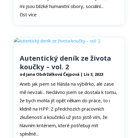
odmítnete,
mi jsou blízké humanitní obory, sociální...
některé
číst více
funkce z
webu zmizí.
Marketing
Sdílením svých
zájmů a chování při
Autentický deník ze života
návštěvě našich
koučky – vol. 2
stránek zvyšujete
šanci na zobrazení
od
Jana Obdržálková Čejpová
|
Lis 3, 2023
personalizovaného
obsahu a nabídek.
Aneb jak jsem se hlásila na výběrko, ale zase
mě nevzali... Nedávno jsem se dostala k tomu,
že bych mohla jít opět někam do práce, to i
klidně na HPP. Z předchozích pracovních
zkušeností a koučinků už jisto jistě vím, že
hlavním kritériem, které potřebuji mít
splněné...