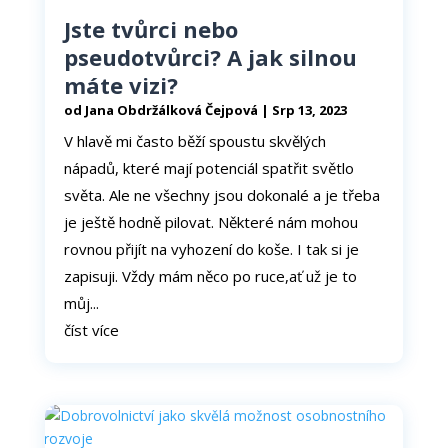
Jste tvůrci nebo
pseudotvůrci? A jak silnou
máte vizi?
od
Jana Obdržálková Čejpová
|
Srp 13, 2023
V hlavě mi často běží spoustu skvělých
nápadů, které mají potenciál spatřit světlo
světa. Ale ne všechny jsou dokonalé a je třeba
je ještě hodně pilovat. Některé nám mohou
rovnou přijít na vyhození do koše. I tak si je
zapisuji. Vždy mám něco po ruce,ať už je to
můj...
číst více