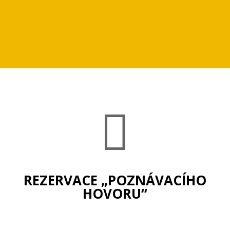

REZERVACE „POZNÁVACÍHO
HOVORU“