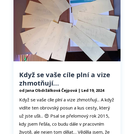
a
strukturu
webových
stránek na
základě
toho, jak
se
webové
stránky
používají.
Když se vaše cíle plní a vize
Uživatelská
zkušenost
zhmotňují…
Aby naše
od
Jana Obdržálková Čejpová
|
Led 19, 2024
webové
stránky
Když se vaše cíle plní a vize zhmotňují... A když
fungovaly
vidíte ten obrovský posun a kus cesty, který
při vaší
návštěvě co
už jste ušli... 😍 Psal se přelomový rok 2015,
nejlépe.
kdy jsem řešila, co budu dále v pracovním
Pokud tyto
cookies
životě, ale nejen tom dělat… Věděla jsem, že