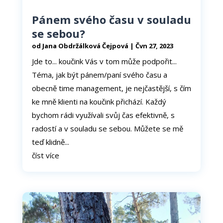
Pánem svého času v souladu
se sebou?
od
Jana Obdržálková Čejpová
|
Čvn 27, 2023
Jde to... koučink Vás v tom může podpořit...
Téma, jak být pánem/paní svého času a
obecně time management, je nejčastější, s čím
ke mně klienti na koučink přichází. Každý
bychom rádi využívali svůj čas efektivně, s
radostí a v souladu se sebou. Můžete se mě
teď klidně...
číst více