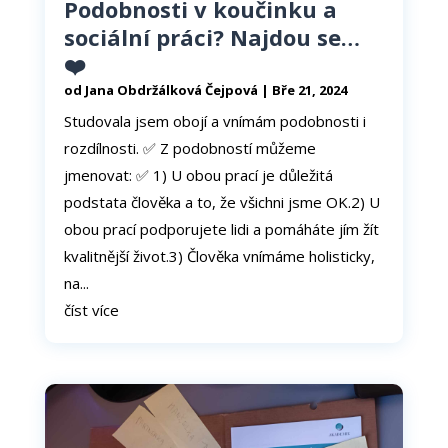
Podobnosti v koučinku a
sociální práci? Najdou se…
❤️
Nezbytné
od
Jana Obdržálková Čejpová
|
Bře 21, 2024
Tyto
Studovala jsem obojí a vnímám podobnosti i
soubory
cookie
rozdílnosti. ✅ Z podobností můžeme
nejsou
jmenovat: ✅ 1) U obou prací je důležitá
volitelné.
Jsou
podstata člověka a to, že všichni jsme OK.2) U
nezbytné
obou prací podporujete lidi a pomáháte jím žít
pro
kvalitnější život.3) Člověka vnímáme holisticky,
fungování
webových
na...
stránek.
číst více
Statistiky
Abychom
mohli
zlepšovat
funkčnost