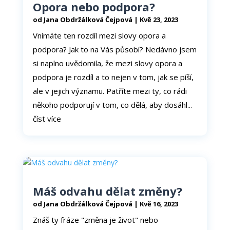
Opora nebo podpora?
od
Jana Obdržálková Čejpová
|
Kvě 23, 2023
Vnímáte ten rozdíl mezi slovy opora a
podpora? Jak to na Vás působí? Nedávno jsem
si naplno uvědomila, že mezi slovy opora a
podpora je rozdíl a to nejen v tom, jak se píší,
ale v jejich významu. Patříte mezi ty, co rádi
někoho podporují v tom, co dělá, aby dosáhl...
číst více
Máš odvahu dělat změny?
od
Jana Obdržálková Čejpová
|
Kvě 16, 2023
Znáš ty fráze "změna je život" nebo