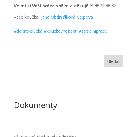
Velmi si Vaší práce vážím a děkuji!
💛 🧡 💚 💙 💜
Vaše koučka,
Jana Obdržálková Čejpová
#dobrokoucka
#kouckavnezisku
#socialniprace
Hledat
Dokumenty
Všeobecné obchodní
podmínky