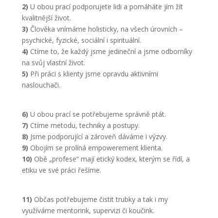
2)
U obou prací podporujete lidi a pomáháte jím žít
kvalitnější život.
3)
Člověka vnímáme holisticky, na všech úrovních –
psychické, fyzické, sociální i spirituální.
Nezbytné
Tyto
4)
Ctíme to, že každý jsme jedineční a jsme odborníky
soubory
na svůj vlastní život.
cookie
5)
Při práci s klienty jsme opravdu aktivními
nejsou
naslouchači.
volitelné.
Jsou
nezbytné
6)
U obou prací se potřebujeme správně ptát.
pro
fungování
7)
Ctíme metodu, techniky a postupy.
webových
8)
Jsme podporující a zároveň dáváme i výzvy.
stránek.
9)
Obojím se prolíná empowerement klienta.
10)
Obě „profese“ mají etický kodex, kterým se řídí, a
etiku ve své práci řešíme.
Statistiky
Abychom
mohli
11)
Občas potřebujeme čistit trubky a tak i my
zlepšovat
využíváme mentorink, supervizi či koučink.
funkčnost