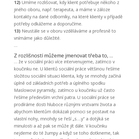
12)
Umíme rozlišovat, kdy klient potřebuje někoho z
a
strukturu
jiného oboru, např. terapeuta, a máme v záloze
webových
kontakty na dané odborníky, na které klienty v případě
stránek na
potřeby odkážeme a doporučíme.
základě
13)
Neustále se v oboru vzděláváme a profesně to
toho, jak
vnímáme jako důležité.
se
webové
…
stránky
Z rozlišností můžeme jmenovat třeba to, …
používají.
… že v sociální práci více intervenujeme, zatímco v
koučinku ne. U klientů sociální práce většinou řešíme
složitou sociální situaci klienta, kdy se mnohdy začíná
Uživatelská
zkušenost
úplně od základních potřeb a úplného spodku
Aby naše
Maslowovi pyramidy, zatímco u koučinku už často
webové
řešíme především vrchní patra. U sociální práce se
stránky
prodíráme dosti hluboce různými vrstvami života a
fungovaly
abychom klientům dokázali pomoci se postavit na
při vaší
návštěvě co
vlastní nohy, mnohdy se řeší „s….y“ a dotýká se
nejlépe.
minulosti a až pak se může jít dále. V koučinku
Pokud tyto
nejdeme do té žumpy a když se toho dotkneme, tak
cookies