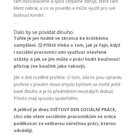
tam nezůstáváme a spíše čerpáme zdroje, které tam
odmítnete,
klient nabral, a co se povedlo a může využít pro své
některé
funkce z
budoucí konání.
webu zmizí.
…
Dalo by se povídat dlouho.
Tohle je jen hodně ve zkratce ke krátkému
Marketing
zamyšlení. 🙂 Příště třeba o tom, jak je fajn, když
Sdílením svých
i sociální pracovníci umí využívat otevřené
zájmů a chování při
návštěvě našich
otázky a jak se jim může v práci hodit koučovací
stránek zvyšujete
přístup (ne koučink jako takový).
šanci na zobrazení
personalizovaného
Jde o dvě rozdílné profese. O tom, zda to jsou opravdu
obsahu a nabídek.
profese v pravém slova smyslu bychom se mohli ještě
bavit dlouho a je to předmětem neustálých diskuzí.
Přesto mají spoustu společného.
A jelikož je dnes SVĚTOVÝ DEN SOCIÁLNÍ PRÁCE,
chci zde všem sociálním pracovníkům ze srdce
poděkovat za veškerou náročnou práci, kterou
odvádějí.