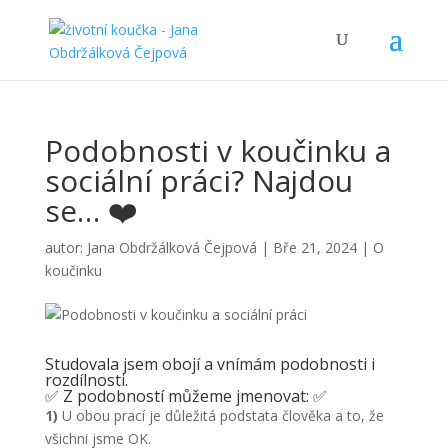
Podobnosti v koučinku a
sociální práci? Najdou
se… ❤️
autor:
Jana Obdržálková Čejpová
|
Bře 21, 2024
|
O
koučinku
Studovala jsem obojí a vnímám podobnosti i
rozdílnosti.
✅ Z podobností můžeme jmenovat: ✅
1)
U obou prací je důležitá podstata člověka a to, že
všichni jsme OK.