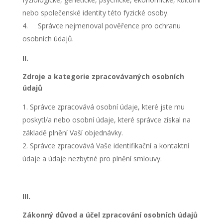
a
nebo společenské identity této fyzické osoby.
strukturu
webových
Správce nejmenoval
pověřence pro ochranu
stránek na
osobních údajů.
základě
toho, jak
II.
se
webové
Zdroje a kategorie zpracovávaných osobních
stránky
údajů
používají.
Správce zpracovává osobní údaje, které jste mu
poskytl/a nebo osobní údaje, které správce získal na
Uživatelská
zkušenost
základě plnění Vaší objednávky.
Aby naše
Správce zpracovává Vaše identifikační a kontaktní
webové
údaje a údaje nezbytné pro plnění smlouvy.
stránky
fungovaly
při vaší
návštěvě co
III.
nejlépe.
Pokud tyto
Zákonný důvod a účel zpracování osobních údajů
cookies