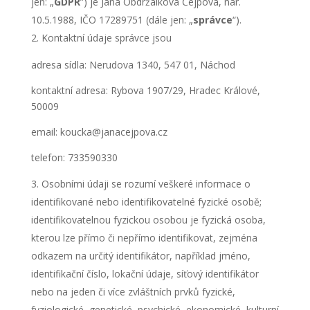
jen: „
GDPR
”) je Jana Obdržálková Čejpová, nar.
10.5.1988, IČO 17289751
(dále jen: „
správce
“).
Kontaktní údaje správce jsou
Nezbytné
adresa sídla: Nerudova 1340, 547 01, Náchod
Tyto
soubory
kontaktní adresa: Rybova 1907/29, Hradec Králové,
cookie
50009
nejsou
volitelné.
email: koucka@janacejpova.cz
Jsou
nezbytné
telefon:
733590330
pro
fungování
Osobními údaji se rozumí veškeré informace o
webových
identifikované nebo identifikovatelné fyzické osobě;
stránek.
identifikovatelnou fyzickou osobou je fyzická osoba,
kterou lze přímo či nepřímo identifikovat, zejména
Statistiky
odkazem na určitý identifikátor, například jméno,
Abychom
identifikační číslo, lokační údaje, síťový identifikátor
mohli
zlepšovat
nebo na jeden či více zvláštních prvků fyzické,
funkčnost
fyziologické, genetické, psychické, ekonomické, kulturní