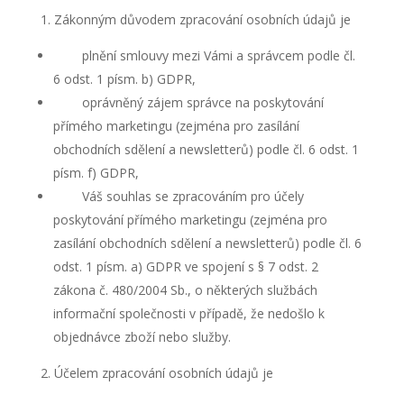
odmítnete,
Zákonným důvodem zpracování osobních údajů je
některé
funkce z
plnění smlouvy mezi Vámi a správcem podle čl.
webu zmizí.
6 odst. 1 písm. b) GDPR,
oprávněný zájem správce na poskytování
Marketing
přímého marketingu (zejména pro zasílání
Sdílením svých
obchodních sdělení a newsletterů) podle čl. 6 odst. 1
zájmů a chování při
návštěvě našich
písm. f) GDPR,
stránek zvyšujete
Váš souhlas se zpracováním pro účely
šanci na zobrazení
poskytování přímého marketingu (zejména pro
personalizovaného
obsahu a nabídek.
zasílání obchodních sdělení a newsletterů) podle čl. 6
odst. 1 písm. a) GDPR ve spojení s § 7 odst. 2
zákona č. 480/2004 Sb., o některých službách
informační společnosti v případě, že nedošlo k
objednávce zboží nebo služby.
Účelem zpracování osobních údajů je